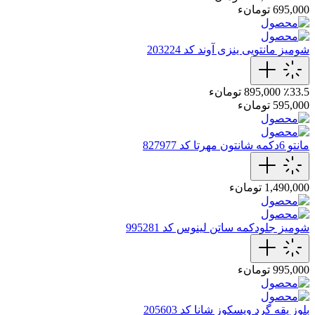
695,000 تومانء
شومیز مانتویی ینزی آوند کد 203224
٪33.5
895,000 تومانء
595,000 تومانء
مانتو 6دکمه شانتون مهرتا کد 827977
1,490,000 تومانء
شومیز جلودکمه ساتن لینوس کد 995281
995,000 تومانء
بلوز یقه گرد ویسکوز شانا کد 205603