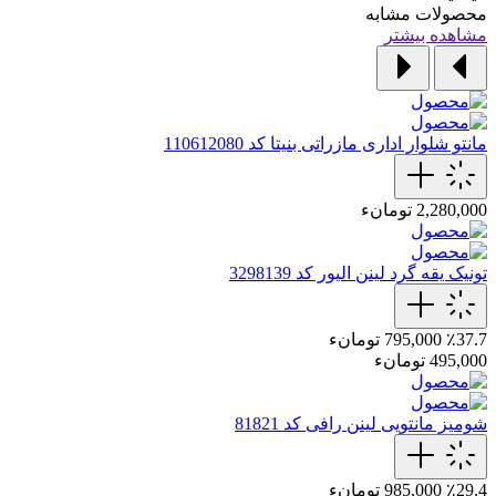
محصولات مشابه
مشاهده بیشتر
مانتو شلوار اداری مازراتی بنیتا کد 110612080
2,280,000 تومانء
تونیک یقه گرد لینن الیور کد 3298139
٪37.7
795,000 تومانء
495,000 تومانء
شومیز مانتویی لینن رافی کد 81821
٪29.4
985,000 تومانء