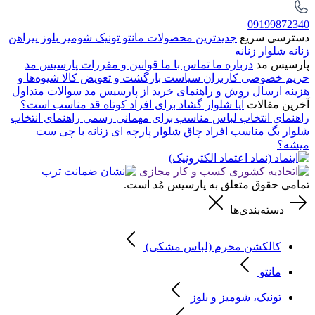
09199872340
دسترسی سریع
جدیدترین محصولات
مانتو
تونیک
شومیز
بلوز
پیراهن
زنانه
شلوار زنانه
پارسیس مد
درباره ما
تماس با ما
قوانین و مقررات پارسیس مد
حریم خصوصی کاربران
سیاست بازگشت و تعویض کالا
شیوه‌ها و
هزینه ارسال
روش و راهنمای خرید از پارسیس مد
سوالات متداول
آخرین مقالات
آیا شلوار گشاد برای افراد کوتاه قد مناسب است؟
راهنمای انتخاب لباس مناسب برای مهمانی رسمی
راهنمای انتخاب
شلوار بگ مناسب افراد چاق
شلوار پارچه ای زنانه با چی ست
میشه؟
تمامی حقوق متعلق به پارسیس مُد است.
دسته‌بندی‌ها
کالکشن محرم (لباس مشکی)
مانتو
تونیک، شومیز و بلوز