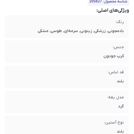
شناسه محصول: 205627
ویژگی‌های اصلی:
رنگ:
بادمجونی, زرشکی, زیتونی, سرمه‌ای, طوسی, مشکی
جنس:
کرپ جودون
قد لباس:
بلند
مدل یقه:
گرد
نوع آستین:
بلند