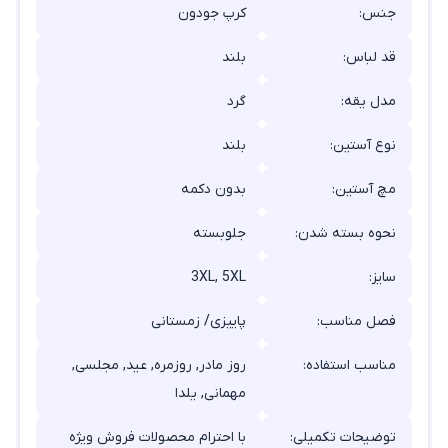
جنس:
کرپ جودون
قد لباس:
بلند
مدل یقه:
گرد
نوع آستین:
بلند
مچ آستین:
بدون دکمه
نحوه بسته شدن:
جلوبسته
سایز:
3XL, 5XL
فصل مناسب:
پاییزی/ زمستانی
مناسب استفاده:
روز مادر, روزمره, عید, مجلسی,
مهمانی, یلدا
توضیحات تکمیلی:
با احترام محصولات فروش ویژه