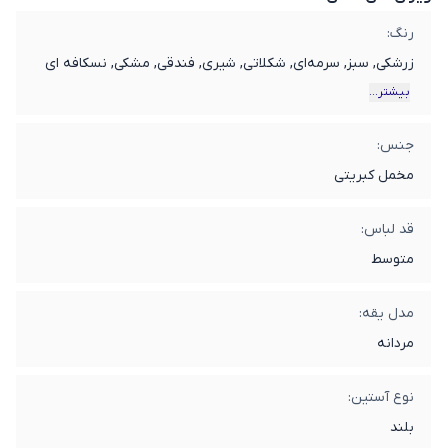
رنگ:
زرشکی, سبز, سرمه‌ای, شکلاتی, شیری, فندقی, مشکی, نسکافه ای
بیشتر...
جنس:
مخمل کبریتی
قد لباس:
متوسط
مدل یقه:
مردانه
نوع آستین:
بلند