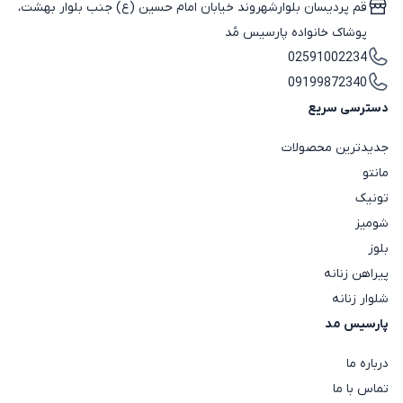
قم پردیسان بلوارشهروند خیابان امام حسین (ع) جنب بلوار بهشت،
پوشاک خانواده پارسیس مُد
02591002234
09199872340
دسترسی سریع
جدیدترین محصولات
مانتو
تونیک
شومیز
بلوز
پیراهن زنانه
شلوار زنانه
پارسیس مد
درباره ما
تماس با ما