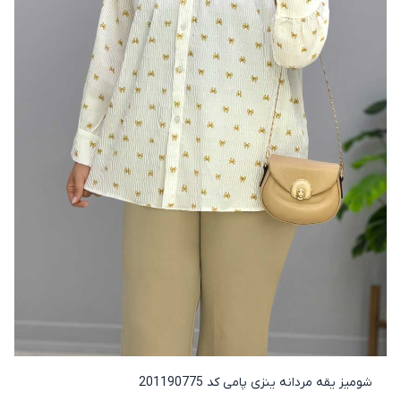
شومیز یقه مردانه ینزی پامی کد 201190775