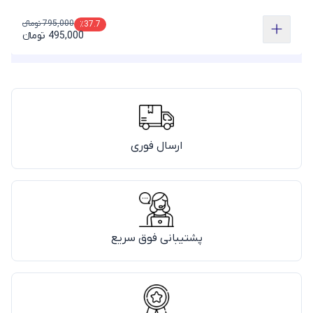
795,000 تومانء
٪37.7
495,000 تومانء
ارسال فوری
پشتیبانی فوق سریع