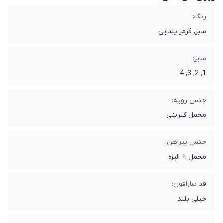
رنگ:
سبز, قرمز یلدایی
سایز:
1, 2, 3, 4
جنس رویه:
مخمل کبریتی
جنس پیراهن:
مخمل + الیزه
قد سارافون:
خیلی بلند