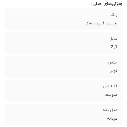
ویژگی‌های اصلی:
رنگ:
طوسی, فیلی, مشکی
سایز:
1, 2
جنس:
فوتر
قد لباس:
متوسط
مدل یقه:
مردانه