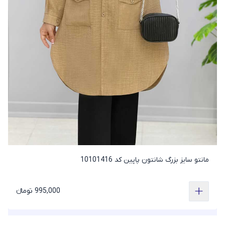
مانتو سایز بزرگ شانتون پاپین کد 10101416
995,000 تومانء