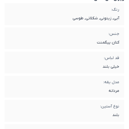
رنگ:
آبی, زیتونی, شکلاتی, طوسی
جنس:
کتان پیگمنت
قد لباس:
خیلی بلند
مدل یقه:
مردانه
نوع آستین:
بلند