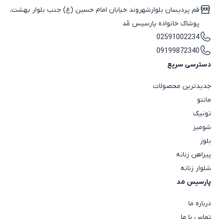
قم پردیسان بلوارشهروند خیابان امام حسین (ع) جنب بلوار بهشت،
پوشاک خانواده پارسیس مُد
02591002234
09199872340
دسترسی سریع
جدیدترین محصولات
مانتو
تونیک
شومیز
بلوز
پیراهن زنانه
شلوار زنانه
پارسیس مد
درباره ما
تماس با ما