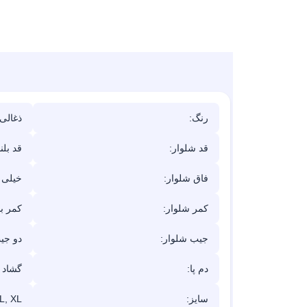
رنگ:
ذغالی
قد شلوار:
قد بلن
فاق شلوار:
خیلی ب
کمر شلوار:
کمر ب
جیب شلوار:
دو جی
دم پا:
گشاد
سایز:
L, XL