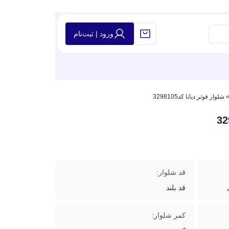
ورود | ثبت‌نام
شلوار فوتر دیانا کد3298105
قد شلوار:
قد بلند
کمر شلوار: