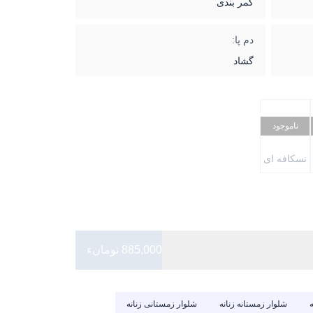
کمر بندی
دم پا:
گشاد
ناموجود
نسکافه ای
885,000 تومانء
ه
شلوار زمستانه زنانه
شلوار زمستانی زنانه