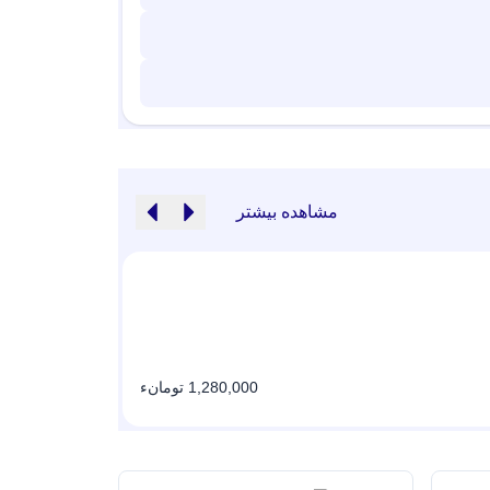
مشاهده بیشتر
شلوار بگ بزیاق تالنا ک
1,280,000 تومانء