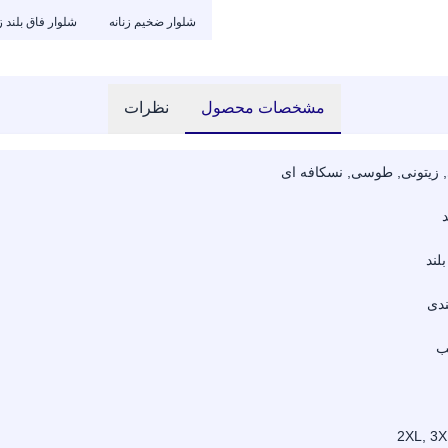
شلوار ضخیم زنانه
شلوار فاق بلند زن
مشخصات محصول
نظرات
, زیتونی, طوسی, نسکافه ای
د
لند
ندی
ب
2XL, 3X