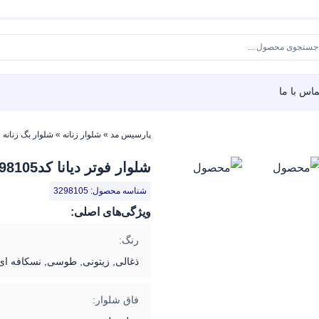
ماس با ما
پارسیس مد
»
شلوار زنانه
»
شلوار بگ زنانه
»
شلوار فوتر دیانا کد3298105
شناسه محصول: 3298105
ویژگی‌های اصلی:
رنگ:
ذغالی, زیتونی, طوسی, نسکافه ای
فاق شلوار: