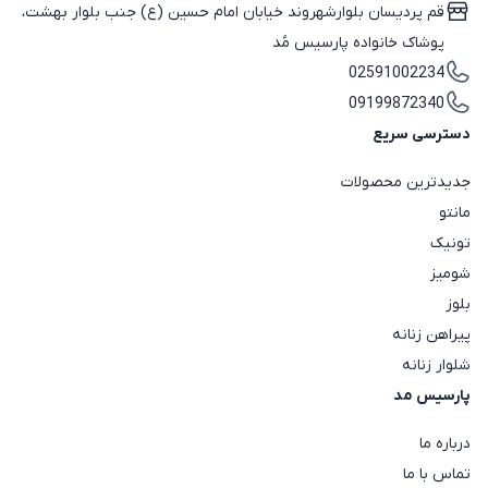
قم پردیسان بلوارشهروند خیابان امام حسین (ع) جنب بلوار بهشت،
پوشاک خانواده پارسیس مُد
02591002234
09199872340
دسترسی سریع
جدیدترین محصولات
مانتو
تونیک
شومیز
بلوز
پیراهن زنانه
شلوار زنانه
پارسیس مد
درباره ما
تماس با ما