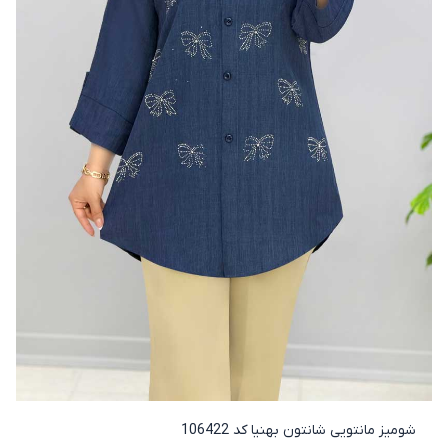
شومیز مانتویی شانتون بهنیا کد 106422