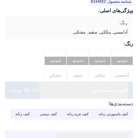
شناسه محصول: 8244652
ویژگی‌های اصلی:
رنگ:
آدامسی, پنککی, سفید, مشکی
رنگ:
ناموجود
ناموجود
ناموجود
ناموجود
آدامسی
پنککی
سفید
مشکی
افزودن به سبد خرید
395,000 تومانء
دسته‌بندی‌ها:
کیف پاسپورتی زنانه
کیف چرم زنانه
کیف دوشی
کیف زنانه