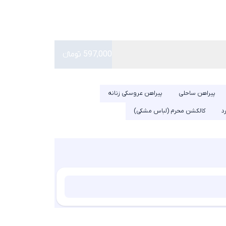
597,000 تومانء
پیراهن ساحلی
پیراهن عروسکی زنانه
د
کالکشن محرم (لباس مشکی)