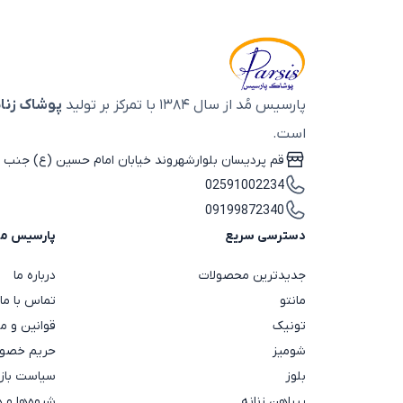
پارسیس مُد از سال ۱۳۸۴ با تمرکز بر تولید
پوشاک زنان
است.
قم پردیسان بلوارشهروند خیابان امام حسین (ع) جنب ب
02591002234
09199872340
دسترسی سریع
پارسیس م
جدیدترین محصولات
درباره ما
مانتو
تماس با ما
تونیک
قوانین و م
شومیز
حریم خصوص
بلوز
سیاست باز
پیراهن زنانه
شیوه‌ها و 