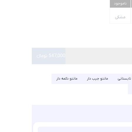
ناموجود
مشکی
547,000 تومانء
 تابستانی
مانتو جیب دار
مانتو دکمه دار