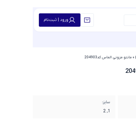
ورود | ثبت‌نام
»
مانتو مزونی الماس کد204903
سایز:
1, 2