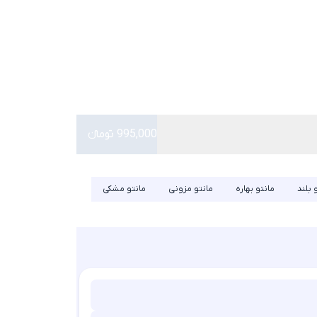
995,000 تومانء
 بلند
مانتو بهاره
مانتو مزونی
مانتو مشکی