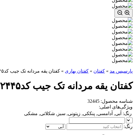
پارسیس مد
»
کفتان
»
کفتان بهاری
»
کفتان یقه مردانه تک جیب کد۳۲۴۴۵
کفتان یقه مردانه تک جیب کد۳۲۴۴۵
شناسه محصول: 32445
ویژگی‌های اصلی:
رنگ:
آبی, آدامسی, پنککی, زیتونی, سبز, شکلاتی, مشکی
رنگ: