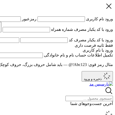
ورود
نام کاربری
رمزعبور
ورود با کد یکبار مصرف
شماره همراه
ورود با کد یکبار مصرف
کد
فقط
ثانیه فرصت داری
ورود با نام کاربری
تکمیل اطلاعات حساب
نام و نام خانوادگی
مثال رمز قوی:
Abc123!@
— باید شامل حروف بزرگ، حروف کوچک و عدد باشد و حد
ذخیره و ورود
آخرین جست‌وجوهای شما