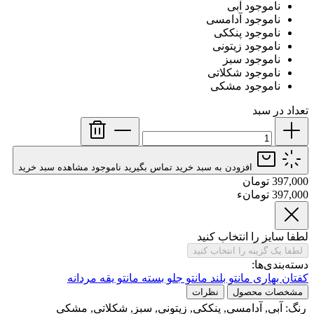
ناموجود
آبی
ناموجود
آدامسی
ناموجود
پنککی
ناموجود
زیتونی
ناموجود
سبز
ناموجود
شکلاتی
ناموجود
مشکی
تعداد در سبد
افزودن به سبد خرید
تماس بگیرید
ناموجود
مشاهده سبد خرید
397,000 تومان
397,000 تومانء
لطفا سایز را انتخاب کنید
لطفا یک گزینه را انتخاب کنید
دسته‌بندی‌ها:
کفتان بهاری
مانتو بلند
مانتو جلو بسته
مانتو یقه مردانه
مشخصات محصول
نظرات
رنگ:
آبی, آدامسی, پنککی, زیتونی, سبز, شکلاتی, مشکی