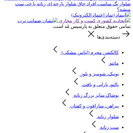
شلوار بگ مناسب افراد چاق
شلوار پارچه ای زنانه با چی ست
میشه؟
تمامی حقوق متعلق به پارسیس مُد است.
دسته‌بندی‌ها
کالکشن محرم (لباس مشکی)
مانتو
تونیک، شومیز و بلوز
پالتو، بارانی و بافت
پوشاک سایز بزرگ زنانه
پیراهن، سارافون و کفتان
شلوار زنانه
ست زنانه