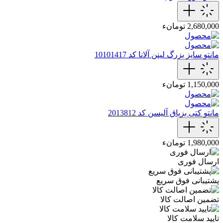
2,680,000 تومانء
مانتو سایز بزرگ لینن آلانا کد 10101417
1,150,000 تومانء
مانتو کتی بزیاق آلیسن کد 2013812
1,980,000 تومانء
ارسال فوری
پشتیبانی فوق سریع
تضمین اصالت کالا
تایید سلامت کالا