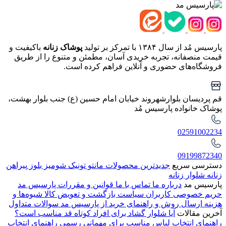
پارسیس مُد از سال ۱۳۸۴ با تمرکز بر تولید
پوشاک زنانه
باکیفیت و
قیمت منصفانه، تجربه خریدی آسان، مطمئن و متنوع را از طریق
فروشگاه‌های حضوری و آنلاین فراهم کرده است.
قم پردیسان بلوارشهروند خیابان امام حسین (ع) جنب بلوار بهشت،
پوشاک خانواده پارسیس مُد
02591002234
09199872340
دسترسی سریع
جدیدترین محصولات
مانتو
تونیک
شومیز
بلوز
پیراهن
زنانه
شلوار زنانه
پارسیس مد
درباره ما
تماس با ما
قوانین و مقررات پارسیس مد
حریم خصوصی کاربران
سیاست بازگشت و تعویض کالا
شیوه‌ها و
هزینه ارسال
روش و راهنمای خرید از پارسیس مد
سوالات متداول
آخرین مقالات
آیا شلوار گشاد برای افراد کوتاه قد مناسب است؟
راهنمای انتخاب لباس مناسب برای مهمانی رسمی
راهنمای انتخاب