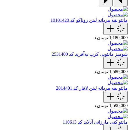
مانتو یقه مردانه لینن روناکو کد 10101420
1,180,000 تومانء
شومیز مانتویی کرپ به‌آفرید کد 2531400
1,580,000 تومانء
مانتو یقه مردانه لینن لافار کد 2014401
1,590,000 تومانء
مانتو کتی مارزاتی آدلاید کد 110613