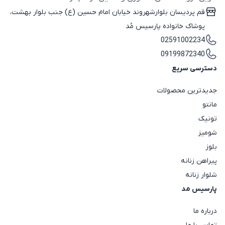
قم پردیسان بلوارشهروند خیابان امام حسین (ع) جنب بلوار بهشت،
پوشاک خانواده پارسیس مُد
02591002234
09199872340
دسترسی سریع
جدیدترین محصولات
مانتو
تونیک
شومیز
بلوز
پیراهن زنانه
شلوار زنانه
پارسیس مد
درباره ما