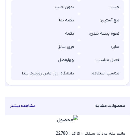
جیب:
بدون جیب
مچ آستین:
دکمه نما
نحوه بسته شدن:
دکمه
سایز:
فری سایز
فصل مناسب:
چهارفصل
مناسب استفاده:
دانشگاه, روز مادر, روزمره, یلدا
محصولات مشابه
مشاهده بیشتر
مانتو یقه مردانه سیلک رزانا کد 227801