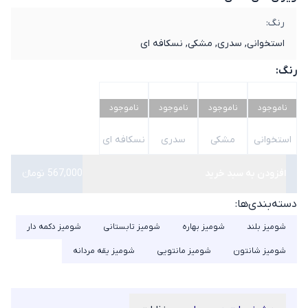
رنگ:
استخوانی, سدری, مشکی, نسکافه ای
رنگ:
ناموجود
ناموجود
ناموجود
ناموجود
استخوانی
مشکی
سدری
نسکافه ای
افزودن به سبد خرید
567,000 تومانء
دسته‌بندی‌ها:
شومیز بلند
شومیز بهاره
شومیز تابستانی
شومیز دکمه دار
شومیز شانتون
شومیز مانتویی
شومیز یقه مردانه