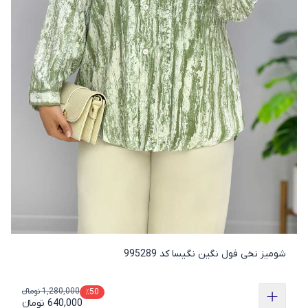
شومیز نخی فول نگین نگیسا کد 995289
1,280,000 تومانء
٪50
640,000 تومانء