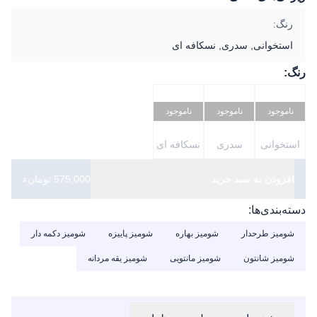
رنگ:
استخوانی, سدری, نسکافه ای
رنگ:
ناموجود
ناموجود
ناموجود
استخوانی
سدری
نسکافه ای
افزودن به سبد خرید
575,000 تومانء
دسته‌بندی‌ها:
شومیز طرحدار
شومیز بهاره
شومیز پاییزه
شومیز دکمه دار
شومیز شانتون
شومیز مانتویی
شومیز یقه مردانه