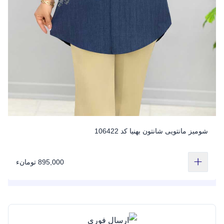
شومیز مانتویی شانتون بهنیا کد 106422
895,000 تومانء