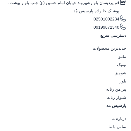
قم پردیسان بلوارشهروند خیابان امام حسین (ع) جنب بلوار بهشت،
پوشاک خانواده پارسیس مُد
02591002234
09199872340
دسترسی سریع
جدیدترین محصولات
مانتو
تونیک
شومیز
بلوز
پیراهن زنانه
شلوار زنانه
پارسیس مد
درباره ما
تماس با ما