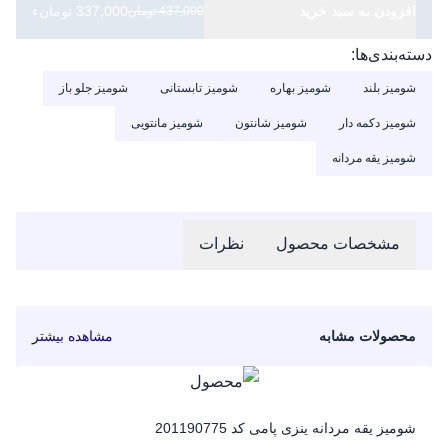
افزودن به سبد خرید
337,000 تومانء
437,000 تومان
دسته‌بندی‌ها:
شومیز بلند
شومیز بهاره
شومیز تابستانی
شومیز جلو باز
شومیز دکمه دار
شومیز شانتون
شومیز مانتویی
شومیز یقه مردانه
مشخصات محصول
نظرات
محصولات مشابه
مشاهده بیشتر
شومیز یقه مردانه ینزی پامی کد 201190775