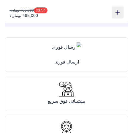
795,000 تومانء
٪37.7
495,000 تومانء
ارسال فوری
پشتیبانی فوق سریع