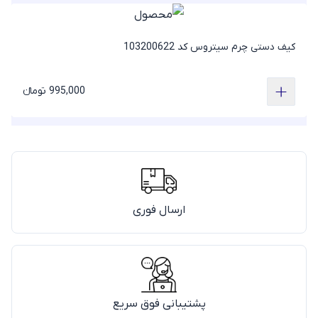
کیف دستی چرم سیتروس کد 103200622
995,000 تومانء
ارسال فوری
پشتیبانی فوق سریع