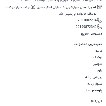
طریق فروشگاه‌های حضوری و آنلاین فراهم کرده است.
قم پردیسان بلوارشهروند خیابان امام حسین (ع) جنب بلوار بهشت،
پوشاک خانواده پارسیس مُد
02591002234
09199872340
دسترسی سریع
جدیدترین محصولات
مانتو
تونیک
شومیز
بلوز
پیراهن زنانه
شلوار زنانه
پارسیس مد
درباره ما