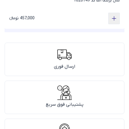
شال برشکا آسا کد 1020149
457,000 تومانء
ارسال فوری
پشتیبانی فوق سریع