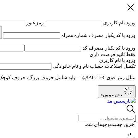
ورود
نام کاربری
رمزعبور
ورود با کد یکبار مصرف
شماره همراه
ورود با کد یکبار مصرف
کد
فقط
ثانیه فرصت داری
ورود با نام کاربری
تکمیل اطلاعات حساب
نام و نام خانوادگی
مثال رمز قوی:
Abc123!@
— باید شامل حروف بزرگ، حروف کوچک و عدد باشد و حد
ذخیره و ورود
آخرین جست‌وجوهای شما