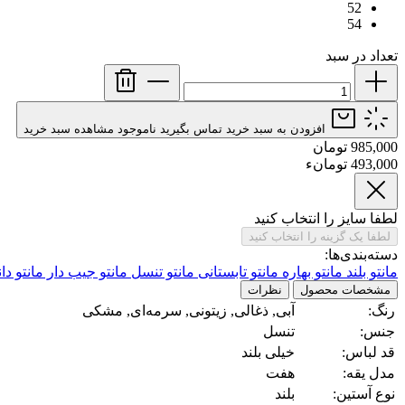
52
54
تعداد در سبد
افزودن به سبد خرید
تماس بگیرید
ناموجود
مشاهده سبد خرید
985,000 تومان
493,000 تومانء
لطفا سایز را انتخاب کنید
لطفا یک گزینه را انتخاب کنید
دسته‌بندی‌ها:
مانتو بلند
مانتو بهاره
مانتو تابستانی
مانتو تنسل
مانتو جیب دار
مانتو د
مشخصات محصول
نظرات
رنگ:
آبی, ذغالی, زیتونی, سرمه‌ای, مشکی
جنس:
تنسل
قد لباس:
خیلی بلند
مدل یقه:
هفت
نوع آستین:
بلند