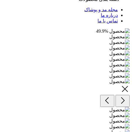
مجله مد و پوشاک
درباره ما
تماس با ما
49.9
%