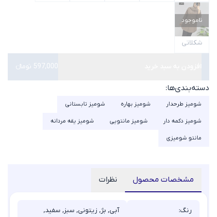
ناموجود
شکلاتی
افزودن به سبد خرید
597,000 تومانء
دسته‌بندی‌ها:
شومیز طرحدار
شومیز بهاره
شومیز تابستانی
شومیز دکمه دار
شومیز مانتویی
شومیز یقه مردانه
مانتو شومیزی
مشخصات محصول
نظرات
رنگ:
آبی, بژ, زیتونی, سبز, سفید,