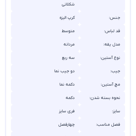
شکلاتی
جنس:
کرپ الیزه
قد لباس:
متوسط
مدل یقه:
مردانه
نوع آستین:
سه ربع
جیب:
دو جیب نما
مچ آستین:
دکمه نما
نحوه بسته شدن:
دکمه
سایز:
فری سایز
فصل مناسب:
چهارفصل