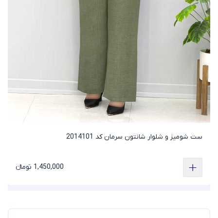
ست شومیز و شلوار شانتون سرمان کد 2014101
1,450,000 تومانء