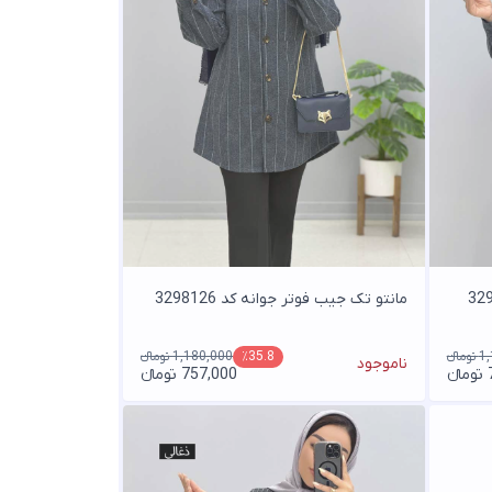
مانتو تک جیب فوتر جوانه کد 3298126
انء
1,180,000 تومانء
٪35.8
ناموجود
ء
757,000 تومانء