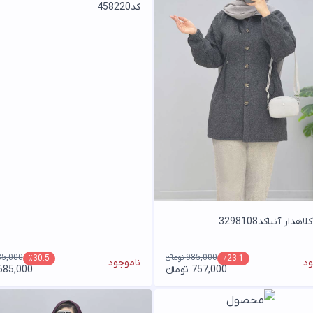
کد458220
اهدار آنیاکد3298108
985,000 تومانء
985,000 توم
٪30.5
٪23.1
ود
ناموجود
757,000 تومانء
685,000 تومان