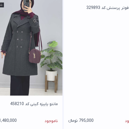
وتر پرستش کد 329893
مانتو پاییزه گیتی کد 458210
795,000 تومانء
1,480,000 تومان
ود
ناموجود