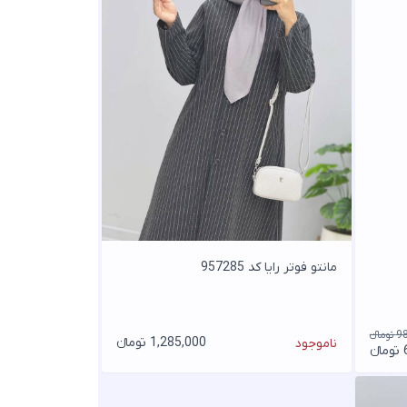
مانتو فوتر رایا کد 957285
انء
1,285,000 تومانء
ناموجود
ء