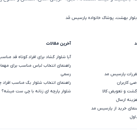
مانتو فوتر، دستتان کاملاً باز است. برای یک تیپ کژوال، پوشیدن این
لوار بهشت، پوشاک خانواده پارسیس مُد
یم‌بوت چرم، ظاهری مدرن به شما می‌دهد. اگر استایل‌های کلاسیک را می
هایت، با انتخاب یک
شال زمستانی
خوش‌رنگ و هماهنگ با کیف و کفشتا
ام
د
آخرین مقالات
آیا شلوار گشاد برای افراد کوتاه قد منا
ل پیشنهادی
نکته مهم برای انتخاب
راهنمای انتخاب لباس مناسب برای مهمان
نتو فوتر بلند
قد بلند اجازه می‌دهد از مدل‌های بلند بدون نگران
قررات پارسیس مد
رسمی
ی کاربران
راهنمای انتخاب شلوار بگ مناسب افراد چ
تو کتی (کوتاه)
مدل‌های کوتاه و فیت، شما را کشیده‌تر و خوش‌فرم
گشت و تعویض کالا
شلوار پارچه ای زنانه با چی ست میشه؟
هزینه ارسال
فوتر ساده و راسته
مدل‌های ساده بدون جیب و دکمه‌های بزرگ، شما را جمع
مای خرید از پارسیس مد
اول
 فوتر کمربنددار
کمربند باعث می‌شود فرم ساعت‌شنی زیبایی در استا