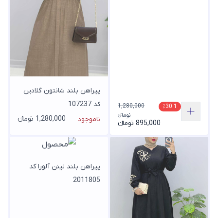
پیراهن بلند شانتون گلادین
کد 107237
1,280,000
٪30.1
تومانء
1,280,000 تومانء
ناموجود
895,000 تومانء
پیراهن بلند لینن آلورا کد
2011805