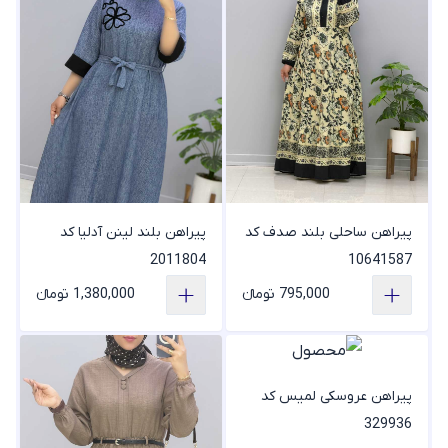
پیراهن ساحلی بلند صدف کد
پیراهن بلند لینن آدلیا کد
2011804
10641587
795,000 تومانء
1,380,000 تومانء
پیراهن عروسکی لمیس کد
329936