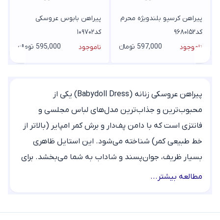
پیراهن کرسپو بلندویژه محرم
پیراهن بابوس عروسکی
کد۹۶۸۰۱۵۲
کد۱۰۹۷۰۲
597,000 تومانء
595,000 تومانء
ناموجود
ناموجود
پیراهن عروسکی زنانه (Babydoll Dress) یکی از
محبوب‌ترین و جذاب‌ترین مدل‌های لباس مجلسی و
فانتزی است که با دامن پف‌دار و برش کمر امپایر (بالاتر از
خط طبیعی کمر) شناخته می‌شود. این استایل ظاهری
بسیار ظریف، جوان‌پسند و شاداب به شما می‌بخشد. برای
خرید پیراهن عروسکی زنانه، ما در سایت پارسیس مد
مطالعه بیشتر...
زیباترین گزینه‌های ساده و مجلسی را برای شما آماده
کرده‌ایم.
انواع مدل‌های پیراهن عروسکی زنانه در پارسیس مد