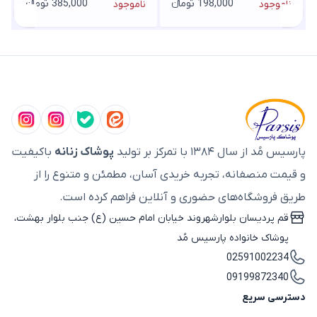
198,000 تومانء
385,000 تومانء
ناموجود
ناموجود
پارسیس مُد از سال ۱۳۸۴ با تمرکز بر تولید
پوشاک زنانه
باکیفیت
و قیمت منصفانه، تجربه خریدی آسان، مطمئن و متنوع را از
طریق فروشگاه‌های حضوری و آنلاین فراهم کرده است.
قم پردیسان بلوارشهروند خیابان امام حسین (ع) جنب بلوار بهشت،
پوشاک خانواده پارسیس مُد
02591002234
09199872340
دسترسی سریع